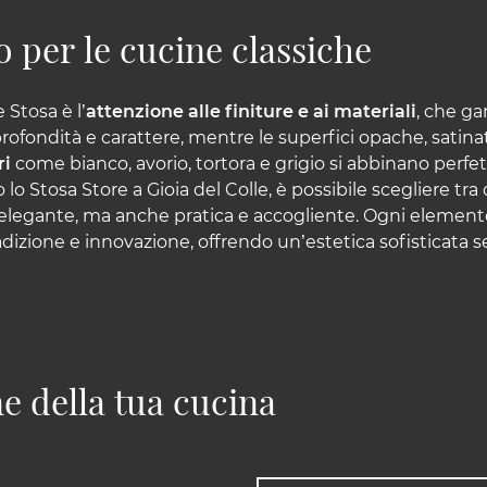
o per le cucine classiche
 Stosa è l’
attenzione alle finiture e ai materiali
, che ga
profondità e carattere, mentre le superfici opache, satin
ri
come bianco, avorio, tortora e grigio si abbinano perf
o Stosa Store a Gioia del Colle, è possibile scegliere tra
 elegante, ma anche pratica e accogliente. Ogni elemento, d
adizione e innovazione, offrendo un’estetica sofisticata se
e della tua cucina