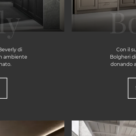
Beverly di
Con il s
un ambiente
Bolgheri di
nato.
donando a