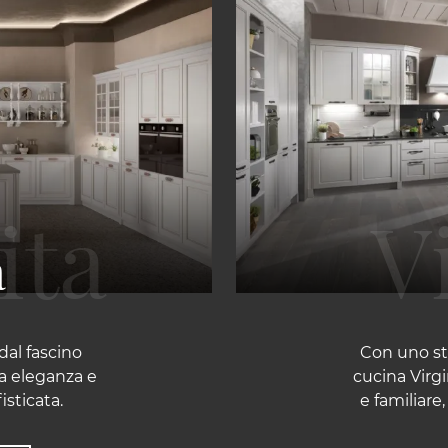
a
dal fascino
Con uno stil
ga eleganza e
cucina Virg
isticata.
e familiare