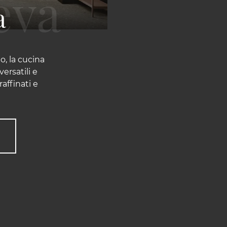
a
, la cucina
versatili e
affinati e