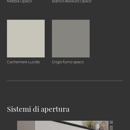
Nebbia Opaco
Bianco Assoluto Opaco
Cachemere Lucido
Grigio fumo opaco
Sistemi di apertura