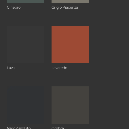
Ginepro
Grigio Piacenza
Lava
Lavaredo
Nero Assoluto
Ombra