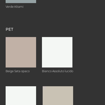
Verde Kitami
PET
Beige Seta opaco
Bianco Assoluto lucido