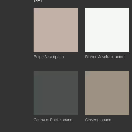
PET
Beige Seta opaco
Bianco Assoluto lucido
Canna di Fucile opaco
Ginseng opaco