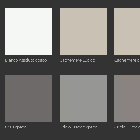
Bianco Assoluto opaco
Cachemere Lucido
Cachemere o
Grau opaco
Grigio Freddo opaco
Grigio Fumo 