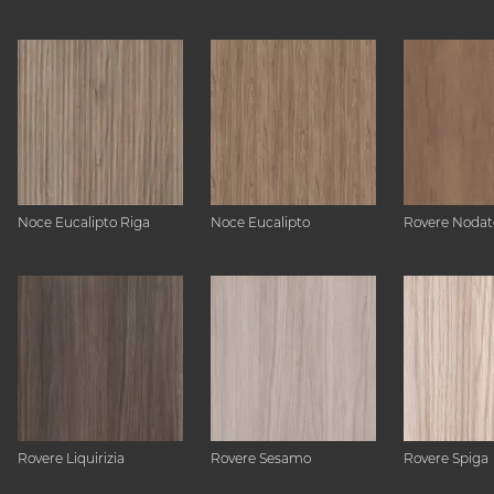
Noce Eucalipto Riga
Noce Eucalipto
Rovere Nodat
Rovere Liquirizia
Rovere Sesamo
Rovere Spiga