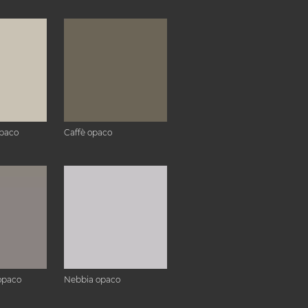
paco
Caffè opaco
opaco
Nebbia opaco