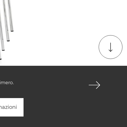
imero.
mazioni