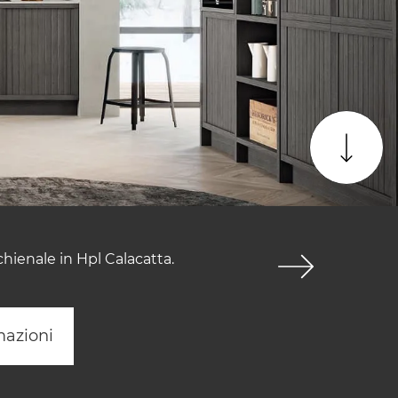
chienale in Hpl Calacatta.
mazioni