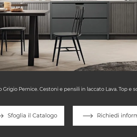
o Grigio Pernice. Cestoni e pensili in laccato Lava. Top e s
Sfoglia il Catalogo
Richiedi infor