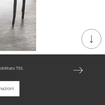
bilitato TSS.
mazioni